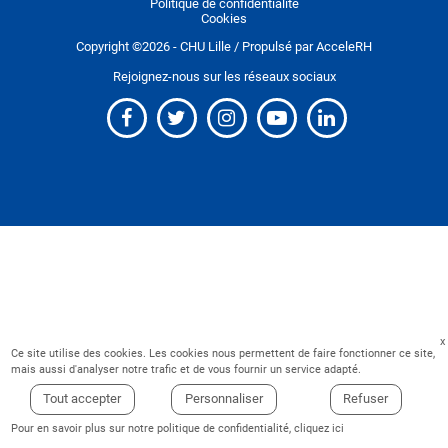
Politique de confidentialité
Cookies
Copyright ©
2026
- CHU Lille / Propulsé par
AcceleRH
Rejoignez-nous sur les réseaux sociaux
Ce site utilise des cookies. Les cookies nous permettent de faire fonctionner ce site,
mais aussi d'analyser notre trafic et de vous fournir un service adapté.
Tout accepter
Personnaliser
Refuser
Pour en savoir plus sur notre politique de confidentialité,
cliquez ici