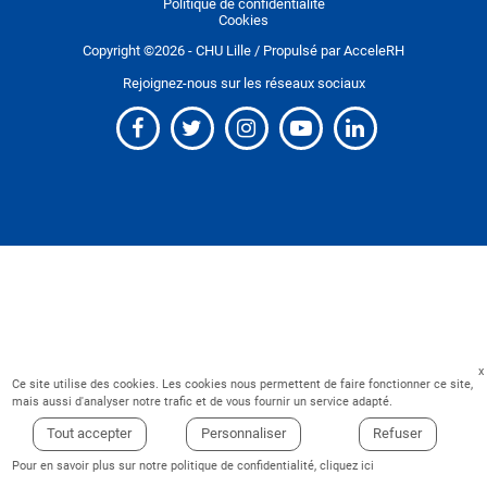
Politique de confidentialité
Cookies
Copyright ©
2026
- CHU Lille / Propulsé par
AcceleRH
Rejoignez-nous sur les réseaux sociaux
Ce site utilise des cookies. Les cookies nous permettent de faire fonctionner ce site,
mais aussi d'analyser notre trafic et de vous fournir un service adapté.
Tout accepter
Personnaliser
Refuser
Pour en savoir plus sur notre politique de confidentialité,
cliquez ici