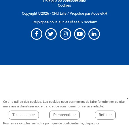
Politique de confidentialité
Cookies
Copyright ©
2026
- CHU Lille / Propulsé par
AcceleRH
Rejoignez-nous sur les réseaux sociaux
Ce site utilise des cookies. Les cookies nous permettent de faire fonctionner ce site,
mais aussi d'analyser notre trafic et de vous fournir un service adapté.
Tout accepter
Personnaliser
Refuser
Pour en savoir plus sur notre politique de confidentialité,
cliquez ici