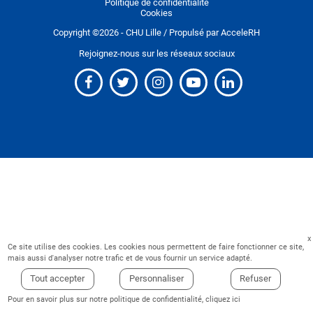
Politique de confidentialité
Cookies
Copyright ©
2026
- CHU Lille / Propulsé par
AcceleRH
Rejoignez-nous sur les réseaux sociaux
Ce site utilise des cookies. Les cookies nous permettent de faire fonctionner ce site,
mais aussi d'analyser notre trafic et de vous fournir un service adapté.
Tout accepter
Personnaliser
Refuser
Pour en savoir plus sur notre politique de confidentialité,
cliquez ici