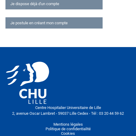
Je dispose déjà d'un compte
Déjà inscrit ?
Je postule en créant mon compte
Connexion
Email
Candidature
Votre CV
Mot de passe
Rester connecté sur cet ordinateur
Mot de passe oublié ?
Lettre de motivation
M'identifier
Centre Hospitalier Universitaire de Lille
2, avenue Oscar Lambret - 59037 Lille Cedex - Tél : 03 20 44 59 62
Vos informations
Mentions légales
Politique de confidentialité
Cookies
Civilité