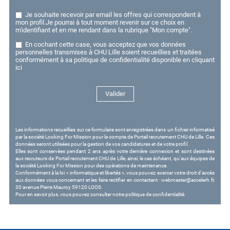
Je souhaite recevoir par email les offres qui correspondent à
mon profil.Je pourrai à tout moment revenir sur ce choix en
m'identifiant et en me rendant dans la rubrique "Mon compte".
En cochant cette case, vous acceptez que vos données
personnelles transmises à CHU Lille soient recueillies et traitées
conformément à sa politique de confidentialité disponible
en cliquant
ici
Valider
Les informations recueillies sur ce formulaire sont enregistrées dans un fichier informatisé
par la société Looking For Mission pour le compte de Portail recrutement CHU de Lille. Ces
données seront utilisées pour la gestion de vos candidatures et de votre profil.
Elles sont conservées pendant 2 ans après votre dernière connexion et sont destinées
aux recruteurs de Portail recrutement CHU de Lille, ainsi, le cas échéant, qu'aux équipes de
la société Looking For Mission pour des opérations de maintenance.
Conformément à la loi « informatique et libertés », vous pouvez exercer votre droit d'accès
aux données vous concernant et les faire rectifier en contactant :
webmaster@accelerh.fr
,
30 avenue Pierre Mauroy 59120 LOOS.
Pour en savoir plus, vous pouvez consulter
notre politique de confidentialité
.