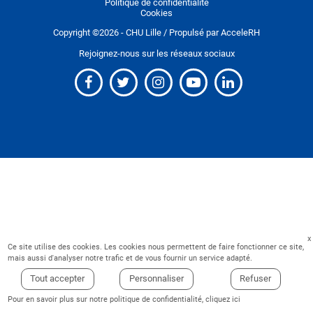
Politique de confidentialité
Cookies
Copyright ©
2026
- CHU Lille / Propulsé par
AcceleRH
Rejoignez-nous sur les réseaux sociaux
Ce site utilise des cookies. Les cookies nous permettent de faire fonctionner ce site,
mais aussi d'analyser notre trafic et de vous fournir un service adapté.
Tout accepter
Personnaliser
Refuser
Pour en savoir plus sur notre politique de confidentialité,
cliquez ici