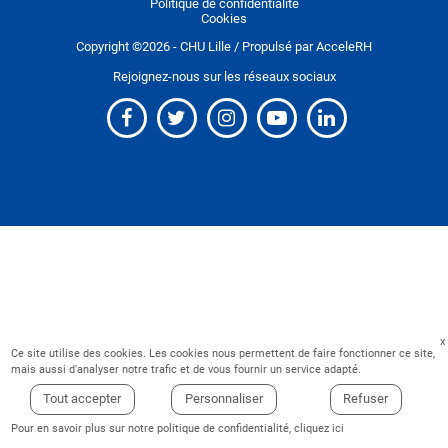
Politique de confidentialité
Cookies
Copyright ©
2026
- CHU Lille / Propulsé par
AcceleRH
Rejoignez-nous sur les réseaux sociaux
Ce site utilise des cookies. Les cookies nous permettent de faire fonctionner ce site,
mais aussi d'analyser notre trafic et de vous fournir un service adapté.
Tout accepter
Personnaliser
Refuser
Pour en savoir plus sur notre politique de confidentialité,
cliquez ici