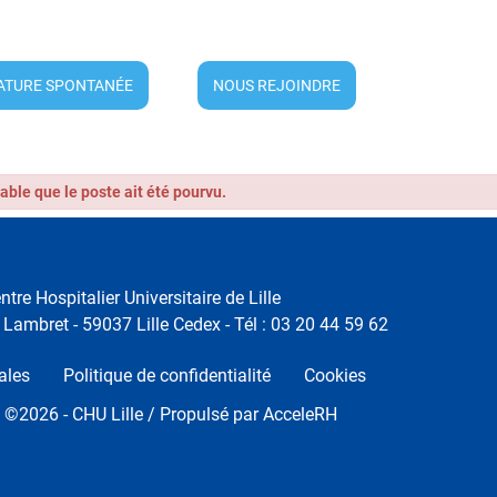
ATURE SPONTANÉE
NOUS REJOINDRE
obable que le poste ait été pourvu.
ntre Hospitalier Universitaire de Lille
Lambret - 59037 Lille Cedex - Tél : 03 20 44 59 62
ales
Politique de confidentialité
Cookies
t ©
2026
- CHU Lille / Propulsé par
AcceleRH