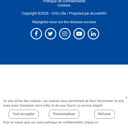
Politique de confidentialité
Cookies
Copyright ©
2026
- CHU Lille / Propulsé par
AcceleRH
Rejoignez-nous sur les réseaux sociaux
Ce site utilise des cookies. Les cookies nous permettent de faire fonctionner ce site,
mais aussi d'analyser notre trafic et de vous fournir un service adapté.
Tout accepter
Personnaliser
Refuser
Pour en savoir plus sur notre politique de confidentialité,
cliquez ici