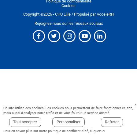
Politique de confidentialité
Cookies
Copyright ©
2026
- CHU Lille / Propulsé par
AcceleRH
Rejoignez-nous sur les réseaux sociaux
Ce site utilise des cookies. Les cookies nous permettent de faire fonctionner ce site,
mais aussi d'analyser notre trafic et de vous fournir un service adapté.
Tout accepter
Personnaliser
Refuser
Pour en savoir plus sur notre politique de confidentialité,
cliquez ici