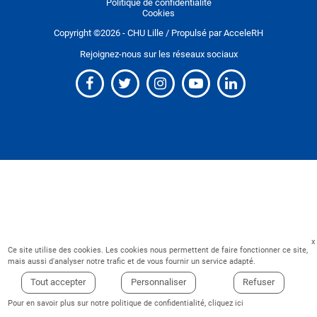
Politique de confidentialité
Cookies
Copyright ©
2026
- CHU Lille / Propulsé par
AcceleRH
Rejoignez-nous sur les réseaux sociaux
Ce site utilise des cookies. Les cookies nous permettent de faire fonctionner ce site,
mais aussi d'analyser notre trafic et de vous fournir un service adapté.
Tout accepter
Personnaliser
Refuser
Pour en savoir plus sur notre politique de confidentialité,
cliquez ici