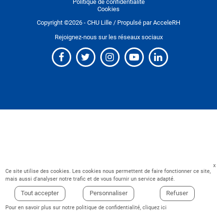
Politique de confidentialité
Cookies
Copyright ©
2026
- CHU Lille / Propulsé par
AcceleRH
Rejoignez-nous sur les réseaux sociaux
Ce site utilise des cookies. Les cookies nous permettent de faire fonctionner ce site,
mais aussi d'analyser notre trafic et de vous fournir un service adapté.
Tout accepter
Personnaliser
Refuser
Pour en savoir plus sur notre politique de confidentialité,
cliquez ici