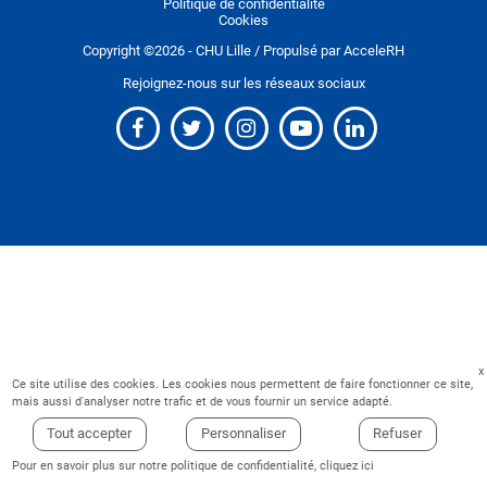
Politique de confidentialité
Cookies
Copyright ©
2026
- CHU Lille / Propulsé par
AcceleRH
Rejoignez-nous sur les réseaux sociaux
Ce site utilise des cookies. Les cookies nous permettent de faire fonctionner ce site,
mais aussi d'analyser notre trafic et de vous fournir un service adapté.
Tout accepter
Personnaliser
Refuser
Pour en savoir plus sur notre politique de confidentialité,
cliquez ici