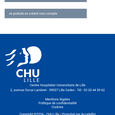
Déjà inscrit ?
Je postule en créant mon compte
Connexion
Email
Candidature
Votre CV
Mot de passe
Rester connecté sur cet ordinateur
Mot de passe oublié ?
Lettre de motivation
M'identifier
Centre Hospitalier Universitaire de Lille
2, avenue Oscar Lambret - 59037 Lille Cedex - Tél : 03 20 44 59 62
Vos informations
Mentions légales
Politique de confidentialité
Cookies
Civilité
Civilité
Copyright ©
2026
- CHU Lille / Propulsé par
AcceleRH