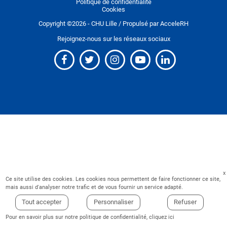
Politique de confidentialité
Cookies
Copyright ©
2026
- CHU Lille / Propulsé par
AcceleRH
Rejoignez-nous sur les réseaux sociaux
Ce site utilise des cookies. Les cookies nous permettent de faire fonctionner ce site,
mais aussi d'analyser notre trafic et de vous fournir un service adapté.
Tout accepter
Personnaliser
Refuser
Pour en savoir plus sur notre politique de confidentialité,
cliquez ici