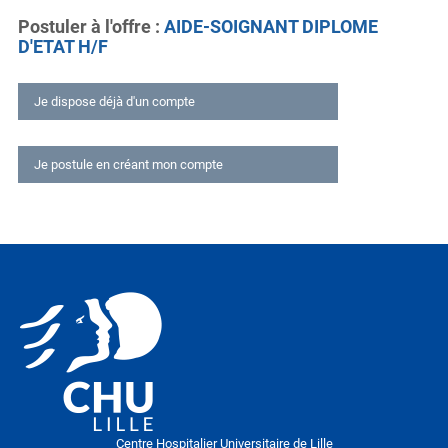
Postuler à l'offre
AIDE-SOIGNANT DIPLOME
D'ETAT H/F
Je dispose déjà d'un compte
Déjà inscrit ?
Je postule en créant mon compte
Connexion
Email
Candidature
Votre CV
Mot de passe
Rester connecté sur cet ordinateur
Mot de passe oublié ?
Lettre de motivation
M'identifier
Centre Hospitalier Universitaire de Lille