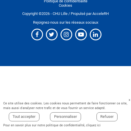
Politique de confidentialité
Cookies
Copyright ©
2026
- CHU Lille / Propulsé par
AcceleRH
Rejoignez-nous sur les réseaux sociaux
Ce site utilise des cookies. Les cookies nous permettent de faire fonctionner ce site,
mais aussi d'analyser notre trafic et de vous fournir un service adapté.
Tout accepter
Personnaliser
Refuser
Pour en savoir plus sur notre politique de confidentialité,
cliquez ici