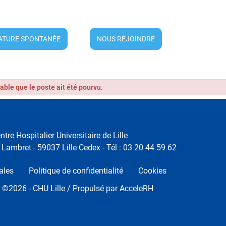
ATURE SPONTANÉE
NOUS REJOINDRE
obable que le poste ait été pourvu.
ntre Hospitalier Universitaire de Lille
Lambret - 59037 Lille Cedex - Tél : 03 20 44 59 62
ales
Politique de confidentialité
Cookies
t ©
2026
- CHU Lille / Propulsé par
AcceleRH