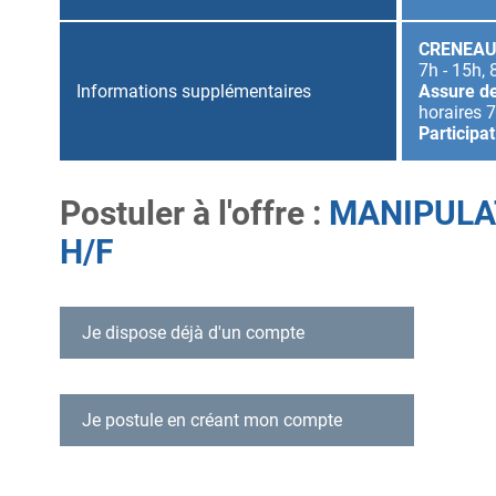
CRENEAU
7h - 15h, 
Informations supplémentaires
Assure de
horaires 7
Participa
Postuler à l'offre
MANIPULA
H/F
Je dispose déjà d'un compte
Déjà inscrit ?
Je postule en créant mon compte
Connexion
Email